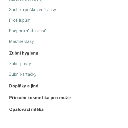
Suché a poškozené vlasy
Proti lupům
Podpora růstu vlasů
Mastné vlasy
Zubní hygiena
Zubní pasty
Zubní kartáčky
Doplňky a jiné
Přírodní kosmetika pro muže
Opalovací mléka
Z
á