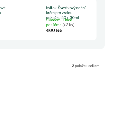
ové
Kvitok, Švestkový noční
u
krém pro zralou
pokožku 50+, 30ml
Skladem - Hned
posíláme
(>2 ks)
460 Kč
2
položek celkem