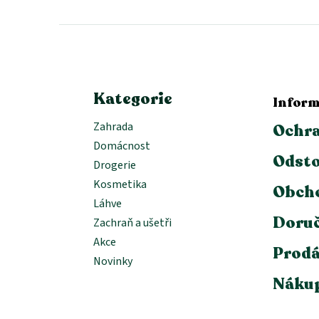
p
a
t
í
Kategorie
Inform
Zahrada
Ochra
Domácnost
Odsto
Drogerie
Kosmetika
Obch
Láhve
Doruč
Zachraň a ušetři
Akce
Prodá
Novinky
Nákup