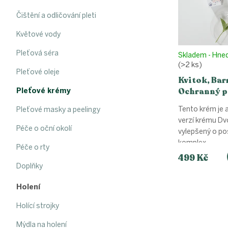
r
u
o
k
Čištění a odličování pleti
d
t
u
ů
Květové vody
k
Pleťová séra
t
Skladem - Hne
(>2 ks)
ů
Pleťové oleje
Kvitok, Bar
Ochranný p
Pleťové krémy
30 ml
Tento krém je 
Pleťové masky a peelingy
verzí krému Dvo
Péče o oční okolí
vylepšený o po
komplex....
Péče o rty
499 Kč
Doplňky
Holení
Holící strojky
Mýdla na holení