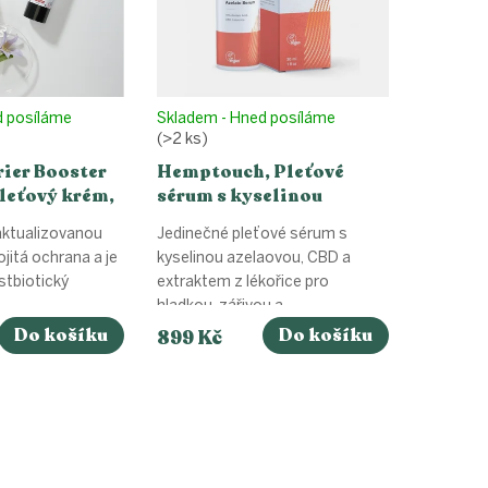
d posíláme
Skladem - Hned posíláme
(>2 ks)
rier Booster
Hemptouch, Pleťové
leťový krém,
sérum s kyselinou
azelaovou, 30 ml
aktualizovanou
Jedinečné pleťové sérum s
jitá ochrana a je
kyselinou azelaovou, CBD a
stbiotický
extraktem z lékořice pro
hladkou, zářivou a...
Do košíku
Do košíku
899 Kč
O
v
l
á
d