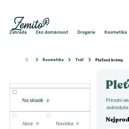
Přejít
na
obsah
Zahrada
Eko domácnost
Drogerie
Kosmetika
Kosmetika
Tvář
Domů
Pleťové krémy
P
o
Ple
s
t
r
Přírodní ek
Na skladě
2
a
Jednoduše 
n
n
Nejprod
í
Akce
Novinka
0
0