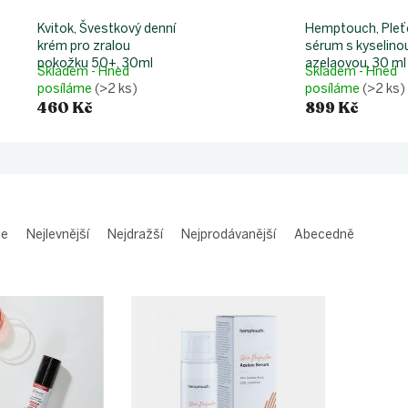
Kvitok, Švestkový denní
Hemptouch, Pleť
krém pro zralou
sérum s kyselino
pokožku 50+, 30ml
azelaovou, 30 ml
Skladem - Hned
Skladem - Hned
posíláme
(>2 ks)
posíláme
(>2 ks)
460 Kč
899 Kč
me
Nejlevnější
Nejdražší
Nejprodávanější
Abecedně