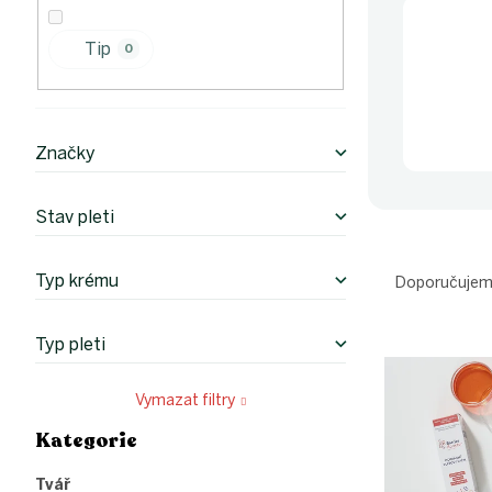
p
a
n
Tip
0
e
l
Značky
Stav pleti
Ř
a
Typ krému
Doporučuje
z
e
Typ pleti
V
n
ý
í
p
p
Vymazat filtry
i
r
Kategorie
Přeskočit
s
o
kategorie
p
d
Tvář