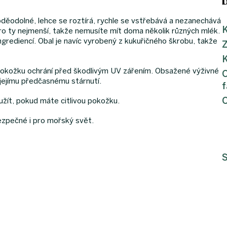
děodolné, lehce se roztírá, rychle se vstřebává a nezanechává
K
i pro ty nejmenší, takže nemusíte mít doma několik různých mlék.
ingrediencí. Obal je navíc vyrobený z kukuřičného škrobu, takže
K
ši pokožku ochrání před škodlivým UV zářením. Obsažené výživné
 jejímu předčasnému stárnutí.
f
užít, pokud máte citlivou pokožku.
 bezpečné i pro mořský svět.
S