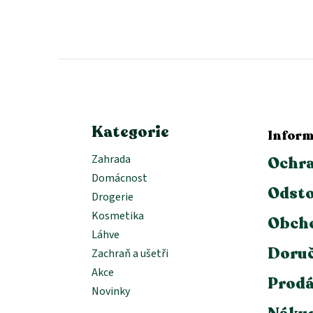
Z
á
p
a
t
í
Kategorie
Inform
Zahrada
Ochra
Domácnost
Odsto
Drogerie
Kosmetika
Obch
Láhve
Doruč
Zachraň a ušetři
Akce
Prodá
Novinky