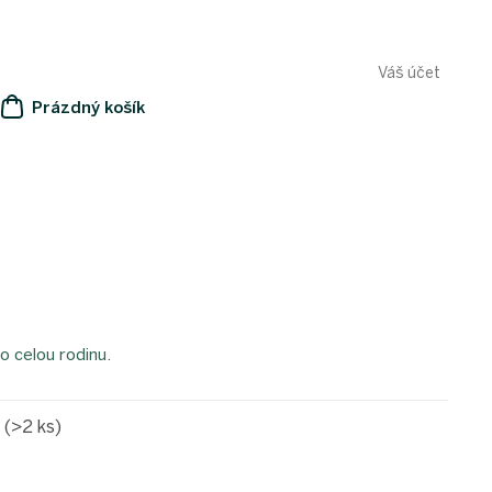
Váš účet
Prázdný košík
NÁKUPNÍ
KOŠÍK
o celou rodinu.
e
(>2 ks)