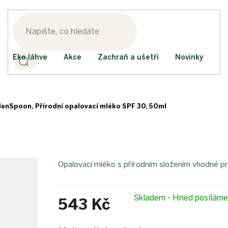
Eko láhve
Akce
Zachraň a ušetři
Novinky
enSpoon, Přírodní opalovací mléko SPF 30, 50ml
Opalovací mléko s přírodním složením vhodné pr
Skladem - Hned posílám
543 Kč
Měrná
cena: