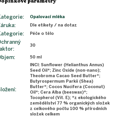
Doplňkové parametry
ategorie
:
Opalovací mléka
Záruka
:
Dle etikety / na dotaz
ategorie
:
Péče o tělo
Ochranný
30
aktor
:
Objem
:
50 ml
INCI: Sunflower (Helianthus Annus)
Seed Oil*; Zinc Oxide (non-nano);
Theobroma Cacao Seed Butter*;
Butyrospermum Parkii (Shea)
Butter*; Cocos Nucifera (Coconut)
ložení
:
Oil*; Cera Alba (beeswax)*;
Tocopherol (Vit. E); *z ekologického
zemědělství 77 % organických složek
z celkového počtu 100 % přírodních
složek celkem