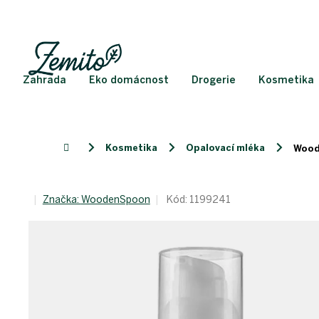
Přejít
na
obsah
Zahrada
Eko domácnost
Drogerie
Kosmetika
Kosmetika
Opalovací mléka
Domů
Wood
Značka:
WoodenSpoon
Kód:
1199241