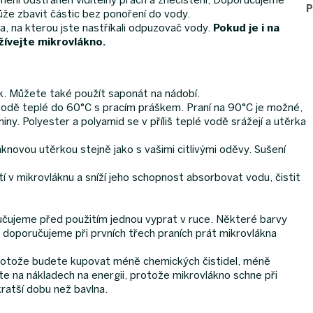
P
že zbavit částic bez ponoření do vody.
 na kterou jste nastříkali odpuzovač vody.
Pokud je i na
ívejte mikrovlákno.
dek. Můžete také použít saponát na nádobí.
vodě teplé do 60°C s pracím práškem. Praní na 90°C je možné,
iny. Polyester a polyamid se v příliš teplé vodě srážejí a utěrka
novou utěrkou stejně jako s vašimi citlivými oděvy. Sušení
í v mikrovláknu a sníží jeho schopnost absorbovat vodu, čistit
ručujeme před použitím jednou vyprat v ruce. Některé barvy
 doporučujeme při prvních třech praních prát mikrovlákna
protože budete kupovat méně chemických čistidel, méně
e na nákladech na energii, protože mikrovlákno schne při
kratší dobu než bavlna.