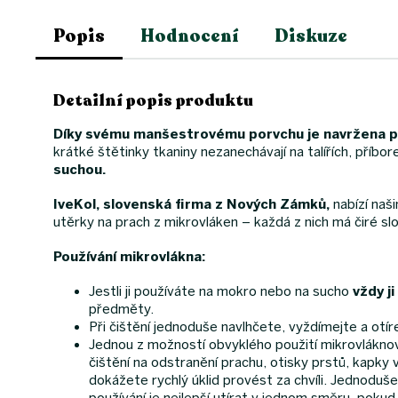
Popis
Hodnocení
Diskuze
Detailní popis produktu
Díky svému manšestrovému porvchu je navržena pr
krátké štětinky tkaniny nezanechávají na talířích, příbore
suchou.
IveKol, slovenská firma z Nových Zámků,
nabízí naši
utěrky na prach z mikrovláken – každá z nich má čiré sl
Používání mikrovlákna:
Jestli ji používáte na mokro nebo na sucho
vždy j
předměty.
Při čištění jednoduše navlhčete, vyždímejte a otíre
Jednou z možností obvyklého použití mikrovláknovýc
čištění na odstranění prachu, otisky prstů, kapky
dokážete rychlý úklid provést za chvíli. Jednoduše
používání je nejlepší utírat v jednom směru, poku