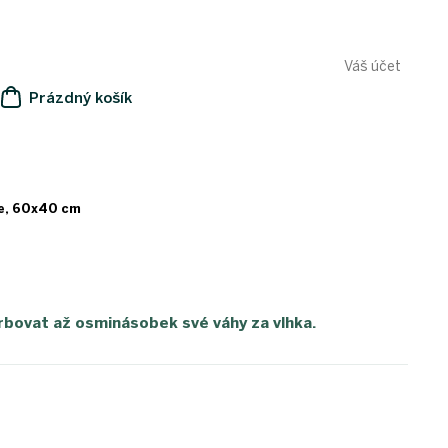
Váš účet
Prázdný košík
NÁKUPNÍ
KOŠÍK
ie, 60x40 cm
bovat až osminásobek své váhy za vlhka.