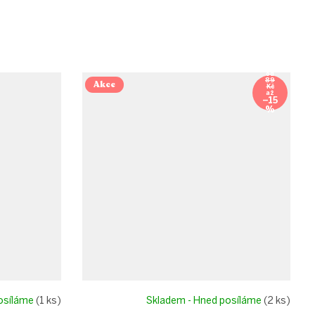
od
89
Akce
Kč
až
–15
%
posíláme
(1 ks)
Skladem - Hned posíláme
(2 ks)