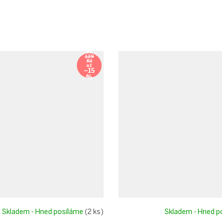
od
129
Kč
až
–15
%
Skladem - Hned posíláme
(2 ks)
Skladem - Hned 