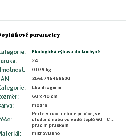
Doplňkové parametry
ategorie
:
Ekologická výbava do kuchyně
Záruka
:
24
Hmotnost
:
0.079 kg
EAN
:
8565745458520
ategorie
:
Eko drogerie
Rozměr
:
60 x 40 cm
Barva
:
modrá
Perte v ruce nebo v pračce, ve
Péče
:
studené nebo ve vodě teplé 60 ° C s
pracím práškem
ateriál
:
mikrovlákno