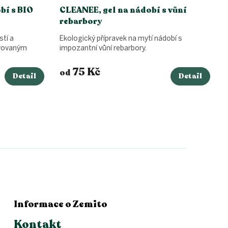
bí s BIO
CLEANEE, gel na nádobí s vůní
rebarbory
stí a
Ekologický přípravek na mytí nádobí s
ovovaným
impozantní vůní rebarbory.
75 Kč
od
Detail
Detail
Informace o Zemito
Kontakt