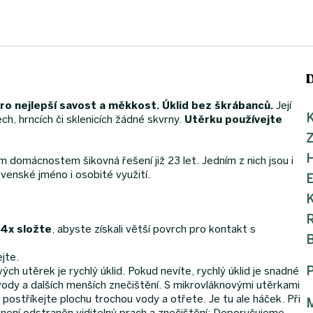
o nejlepší savost a měkkost. Úklid bez škrábanců.
Její
K
ch, hrncích či sklenicích žádné skvrny.
Utěrku používejte
m domácnostem šikovná řešení již 23 let. Jedním z nich jsou i
ovenské jméno i osobité využití.
K
i 4x složte
, abyste získali větší povrch pro kontakt s
jte.
h utěrek je rychlý úklid. Pokud nevíte, rychlý úklid je snadné
 vody a dalších menších znečištění. S mikrovláknovými utěrkami
 postříkejte plochu trochou vody a otřete. Je tu ale háček. Při
M
d není odstraněn viditelný prach a znečištění; Doporučujeme