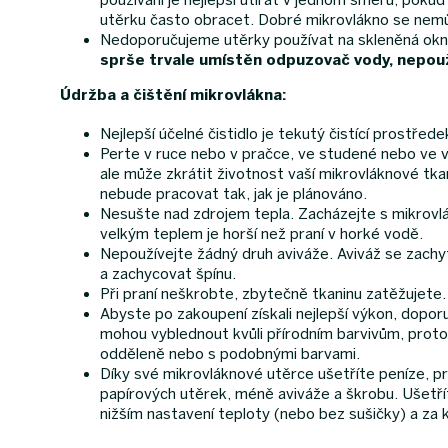
utěrku často obracet. Dobré mikrovlákno se nemů
Nedoporučujeme utěrky používat na skleněná okna,
sprše trvale umístěn odpuzovač vody, nepouž
Údržba a čištění mikrovlákna:
Nejlepší účelné čistidlo je tekutý čistící prostře
Perte v ruce nebo v pračce, ve studené nebo ve 
ale může zkrátit životnost vaší mikrovláknové tkan
nebude pracovat tak, jak je plánováno.
Nesušte nad zdrojem tepla. Zacházejte s mikrovlák
velkým teplem je horší než praní v horké vodě.
Nepoužívejte žádný druh aviváže. Aviváž se zachyt
a zachycovat špínu.
Při praní neškrobte, zbytečně tkaninu zatěžujete.
Abyste po zakoupení získali nejlepší výkon, dopo
mohou vyblednout kvůli přírodním barvivům, proto
odděleně nebo s podobnými barvami.
Díky své mikrovláknové utěrce ušetříte peníze, 
papírových utěrek, méně aviváže a škrobu. Ušetřít
nižším nastavení teploty (nebo bez sušičky) a za 