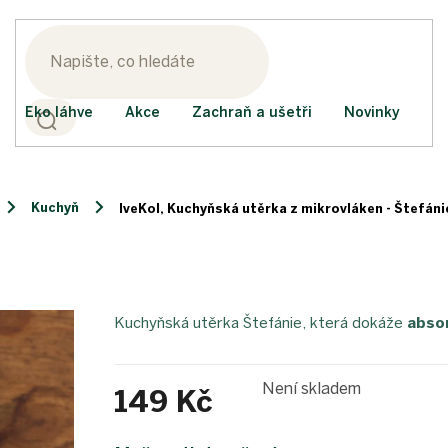
Eko láhve
Akce
Zachraň a ušetři
Novinky
Kuchyň
IveKol, Kuchyňská utěrka z mikrovláken - Štefán
Kuchyňská utěrka Štefánie, která dokáže
absor
Není skladem
149 Kč
Měrná
cena: