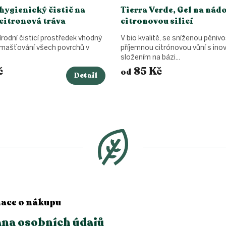
hygienický čistič na
Tierra Verde, Gel na nádo
citronová tráva
citronovou silicí
írodní čisticí prostředek vhodný
V bio kvalitě, se sníženou pěnivo
odmašťování všech povrchů v
příjemnou citrónovou vůní s in
složením na bázi...
č
85 Kč
od
Detail
ace o nákupu
na osobních údajů