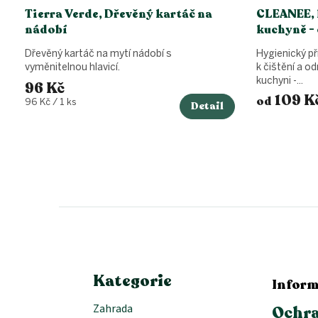
Tierra Verde, Dřevěný kartáč na
CLEANEE, 
nádobí
kuchyně - 
Dřevěný kartáč na mytí nádobí s
Hygienický př
vyměnitelnou hlavicí.
k čištění a 
kuchyni -...
96 Kč
109 K
od
Měrná
96 Kč / 1 ks
Detail
cena:
Z
á
p
a
t
í
Kategorie
Inform
Zahrada
Ochra