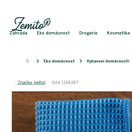
Přejít
na
obsah
Zahrada
Eko domácnost
Drogerie
Kosmetika
Eko domácnost
Vybavení domácnosti
Domů
Značka:
IveKol
Kód:
1166387