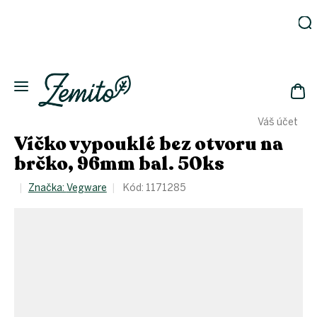
Přejít
na
obsah
Zahrada
Eko
domácnost
NÁK
Drogerie
Váš účet
KOŠ
Kosmetika
Víčko vypouklé bez otvoru na
Eko
brčko, 96mm bal. 50ks
láhve
Akce
Značka:
Vegware
Kód:
1171285
Zachraň
a ušetři
Novinky
Vánoce
Přihlášení