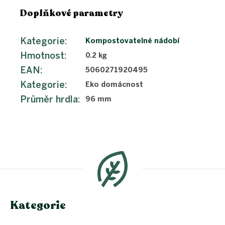
Doplňkové parametry
Kategorie
:
Kompostovatelné nádobí
Hmotnost
:
0.2 kg
EAN
:
5060271920495
Kategorie
:
Eko domácnost
Průměr hrdla
:
96 mm
Z
á
p
a
t
í
Kategorie