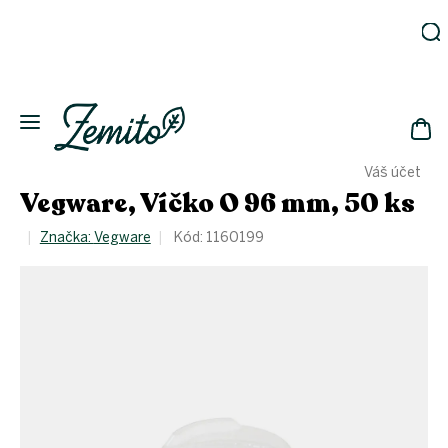
Přejít
na
obsah
Zahrada
Eko
domácnost
NÁK
Drogerie
Váš účet
KOŠ
Kosmetika
Vegware, Víčko O 96 mm, 50 ks
Eko
láhve
Značka:
Vegware
Kód:
1160199
Akce
Zachraň
a ušetři
Novinky
Vánoce
Přihlášení