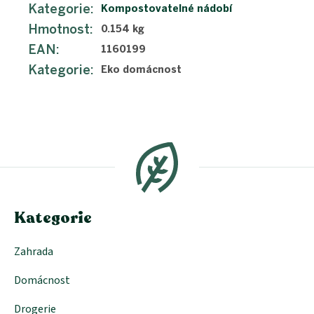
Kategorie
:
Kompostovatelné nádobí
Hmotnost
:
0.154 kg
EAN
:
1160199
Kategorie
:
Eko domácnost
Z
á
p
a
t
í
Kategorie
Zahrada
Domácnost
Drogerie