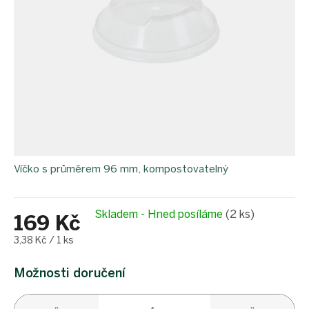
Víčko s průměrem 96 mm, kompostovatelný
Skladem - Hned posíláme
(2 ks)
169 Kč
Měrná
3,38 Kč / 1 ks
cena:
Možnosti doručení