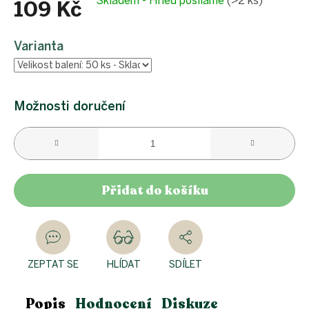
Skladem - Hned posíláme
(>2 ks)
109 Kč
Měrná
cena:
Varianta
Možnosti doručení
Přidat do košíku
ZEPTAT SE
HLÍDAT
SDÍLET
Popis
Hodnocení
Diskuze