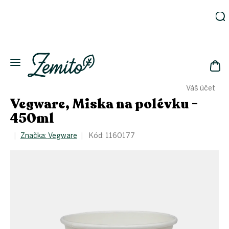
Přejít
na
obsah
Zahrada
Eko
domácnost
NÁK
Drogerie
Váš účet
KOŠ
Kosmetika
Vegware, Miska na polévku -
Eko
450ml
láhve
Akce
Značka:
Vegware
Kód:
1160177
Zachraň
a ušetři
Novinky
Vánoce
Přihlášení