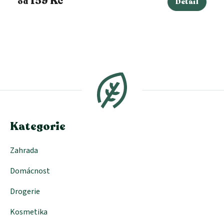
159 Kč
od
Detail
Z
á
p
a
t
í
Kategorie
Zahrada
Domácnost
Drogerie
Kosmetika