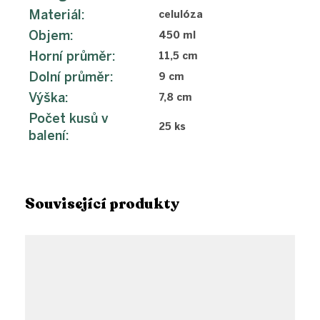
Materiál
:
celulóza
Objem
:
450 ml
Horní průměr
:
11,5 cm
Dolní průměr
:
9 cm
Výška
:
7,8 cm
Počet kusů v
25 ks
balení
:
Související produkty