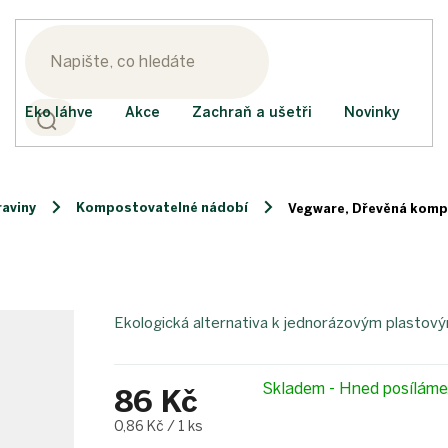
Eko láhve
Akce
Zachraň a ušetři
Novinky
raviny
Kompostovatelné nádobí
Vegware, Dřevěná kompos
Ekologická alternativa k jednorázovým plastov
Skladem - Hned posílám
86 Kč
Měrná
0,86 Kč / 1 ks
cena: