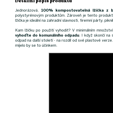
Detailní popis produktu
Jednorázová,
100% kompostovatelná lžička z 
polystyrénovým produktům. Zároveň je tento produkt 
lžička je ideální na zahradní slavnosti, firemní párty, pikn
Kam lžičku po použití vyhodit? V minimálním množstv
vyhoďte do komunálního odpadu
. I když skončí na
odpad na další století - na rozdíl od své plastové verze.
míjelo by se to účinkem.