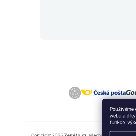
Používáme c
webu a díky
funkce, výk
Copyright 2026
Zemito.cz
. Všechna práva vyhraze