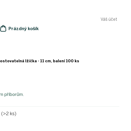
Váš účet
Prázdný košík
NÁKUPNÍ
KOŠÍK
tovatelná lžička - 11 cm, balení 100 ks
ým příborům.
e
(>2 ks)