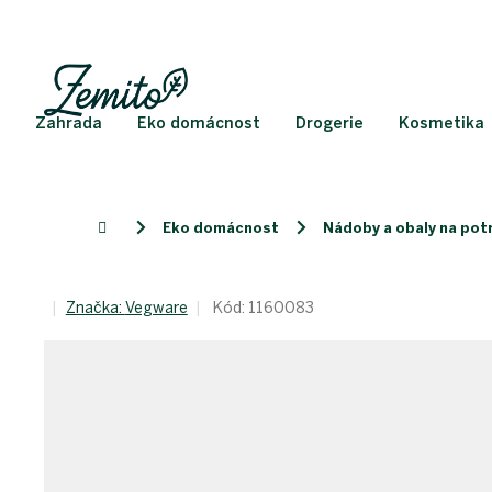
Přejít
na
obsah
Zahrada
Eko domácnost
Drogerie
Kosmetika
Eko domácnost
Nádoby a obaly na pot
Domů
Značka:
Vegware
Kód:
1160083