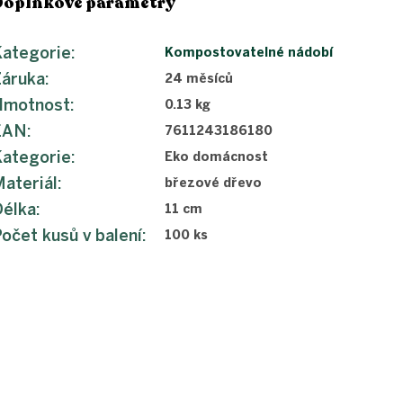
Doplňkové parametry
ategorie
:
Kompostovatelné nádobí
Záruka
:
24 měsíců
Hmotnost
:
0.13 kg
EAN
:
7611243186180
ategorie
:
Eko domácnost
ateriál
:
březové dřevo
Délka
:
11 cm
očet kusů v balení
:
100 ks