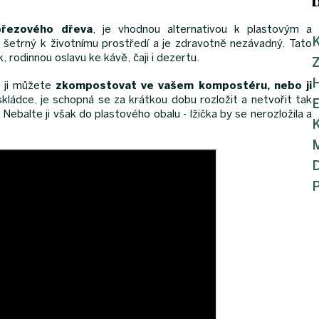
březového dřeva
, je vhodnou alternativou k plastovým a
K
šetrný k životnímu prostředí a je zdravotně nezávadný. Tato
ik, rodinnou oslavu ke kávě, čaji i dezertu.
í ji můžete
zkompostovat ve vašem kompostéru, nebo ji
 skládce, je schopná se za krátkou dobu rozložit a netvořit tak
 Nebalte ji však do plastového obalu - lžička by se nerozložila a
K
M
P