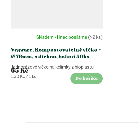
Skladem - Hned posíláme
(>2 ks)
Vegware, Kompostovatelné víčko -
Ø 76mm, s dírkou, balení 50ks
Jednorázové víčko na kelímky z bioplastu.
65 Kč
Měrná
1,30 Kč / 1 ks
Do košíku
cena:
Z
á
p
a
t
í