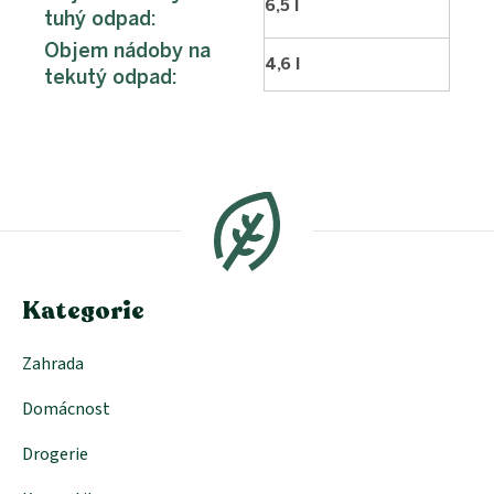
6,5 l
tuhý odpad
:
Objem nádoby na
4,6 l
tekutý odpad
:
Z
á
p
a
t
í
Kategorie
Zahrada
Domácnost
Drogerie