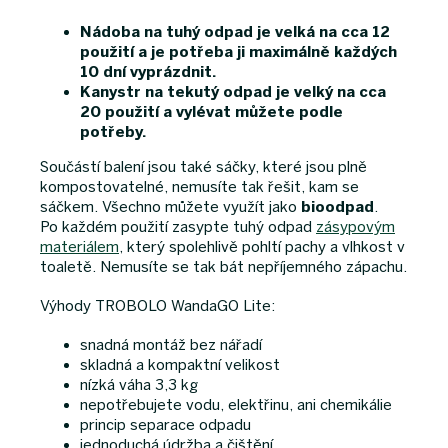
Nádoba na tuhý odpad je velká na cca 12
použití a je potřeba ji maximálně každých
10 dní vyprázdnit.
Kanystr na tekutý odpad je velký na cca
20 použití a vylévat můžete podle
potřeby.
Součástí balení jsou také sáčky, které jsou plně
kompostovatelné, nemusíte tak řešit, kam se
sáčkem. Všechno můžete využít jako
bioodpad
.
Po každém použití zasypte tuhý odpad
zásypovým
materiálem
, který spolehlivě pohltí pachy a vlhkost v
toaletě. Nemusíte se tak bát nepříjemného zápachu.
Výhody TROBOLO WandaGO Lite:
snadná montáž bez nářadí
skladná a kompaktní velikost
nízká váha 3,3 kg
nepotřebujete vodu, elektřinu, ani chemikálie
princip separace odpadu
jednoduchá údržba a čištění