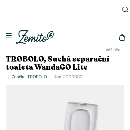
Přejít
na
obsah
Zahrada
Eko
domácnost
NÁK
Drogerie
Váš účet
KOŠ
Kosmetika
TROBOLO, Suchá separační
Eko
toaleta WandaGO Lite
láhve
Akce
Značka:
TROBOLO
Kód:
2000080
Zachraň
a ušetři
Novinky
Vánoce
Přihlášení