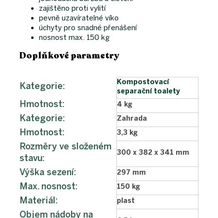
zajištěno proti vylití
pevně uzavíratelné víko
úchyty pro snadné přenášení
nosnost max. 150 kg
Doplňkové parametry
Kompostovací
Kategorie
:
separační toalety
Hmotnost
:
4 kg
Kategorie
:
Zahrada
Hmotnost
:
3,3 kg
Rozměry ve složeném
300 x 382 x 341 mm
stavu
:
Výška sezení
:
297 mm
Max. nosnost
:
150 kg
Materiál
:
plast
Objem nádoby na