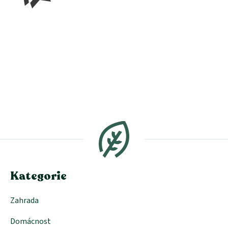
Z
á
p
a
t
í
Kategorie
Zahrada
Domácnost