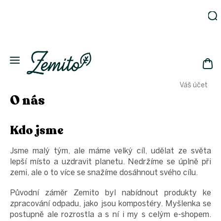
Přejít
na
obsah
Zahrada
Eko
domácnost
NÁK
Drogerie
Váš účet
KOŠ
Kosmetika
O nás
Eko
láhve
Kdo jsme
Akce
Zachraň
Jsme malý tým, ale máme velký cíl, udělat ze světa
a ušetři
lepší místo a uzdravit planetu. Nedržíme se úplně při
Novinky
zemi, ale o to více se snažíme dosáhnout svého cílu.
Vánoce
Původní záměr Zemito byl nabídnout produkty ke
Přihlášení
zpracování odpadu, jako jsou kompostéry. Myšlenka se
postupně ale rozrostla a s ní i my s celým e-shopem.