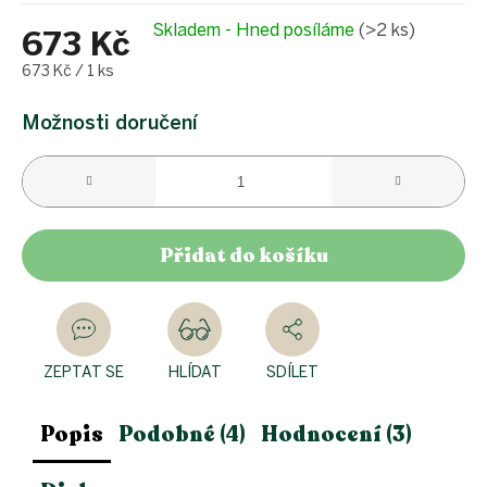
Skladem - Hned posíláme
(>2 ks)
673 Kč
Měrná
673 Kč / 1 ks
cena:
Možnosti doručení
Přidat do košíku
ZEPTAT SE
HLÍDAT
SDÍLET
Popis
Podobné (4)
Hodnocení (3)