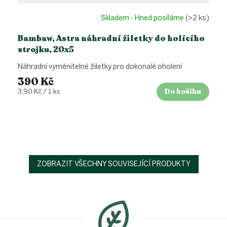
Skladem - Hned posíláme
(>2 ks)
Bambaw, Astra náhradní žiletky do holícího
strojku, 20x5
Náhradní vyměnitelné žiletky pro dokonalé oholení
390 Kč
Do košíku
Měrná
3,90 Kč / 1 ks
cena:
ZOBRAZIT VŠECHNY SOUVISEJÍCÍ PRODUKTY
Z
á
p
a