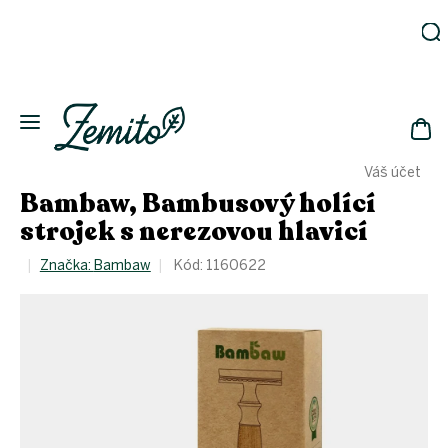
Přejít
na
obsah
Zahrada
Eko
domácnost
NÁK
Drogerie
Váš účet
KOŠ
Kosmetika
Bambaw, Bambusový holící
Eko
strojek s nerezovou hlavicí
láhve
Akce
Značka:
Bambaw
Kód:
1160622
Zachraň
a ušetři
Novinky
Vánoce
Přihlášení