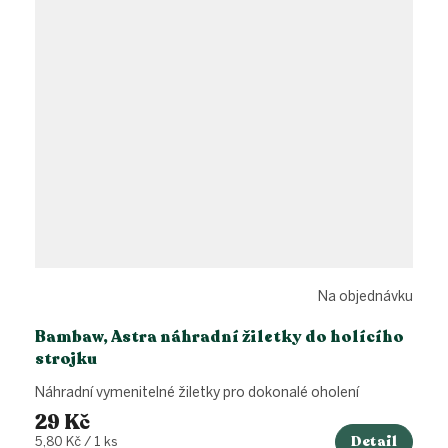
Na objednávku
Bambaw, Astra náhradní žiletky do holícího
strojku
Náhradní vymenitelné žiletky pro dokonalé oholení
29 Kč
Detail
Měrná
5,80 Kč / 1 ks