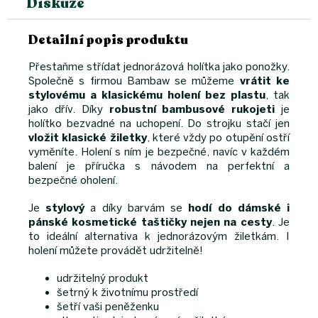
Diskuze
Detailní popis produktu
Přestaňme střídat jednorázová holítka jako ponožky.
Společně s firmou Bambaw se můžeme
vrátit ke
stylovému a klasickému holení bez plastu
, tak
jako dřív. Díky
robustní bambusové rukojeti
je
holítko bezvadné na uchopení. Do strojku stačí jen
vložit klasické žiletky
, které vždy po otupění ostří
vyměníte. Holení s ním je bezpečné, navíc v každém
balení je příručka s návodem na perfektní a
bezpečné oholení.
Je
stylový
a díky barvám se
hodí do dámské i
pánské kosmetické taštičky nejen na cesty
. Je
to ideální alternativa k jednorázovým žiletkám. I
holení můžete provádět udržitelně!
udržitelný produkt
šetrný k životnímu prostředí
šetří vaši peněženku