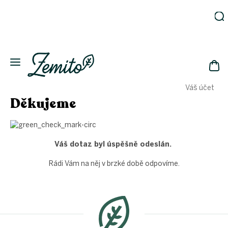
Přejít
na
obsah
Zahrada
Eko
domácnost
NÁK
Drogerie
Váš účet
KOŠ
Kosmetika
Děkujeme
Eko
láhve
Akce
Váš dotaz byl úspěšně odeslán.
Zachraň
a ušetři
Rádi Vám na něj v brzké době odpovíme.
Novinky
Z
Vánoce
á
p
Přihlášení
a
t