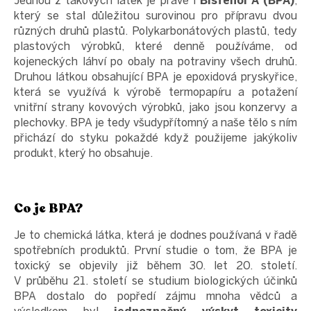
Jednou z takových látek je právě i
Bisfenol A (BPA)
,
který se stal důležitou surovinou pro přípravu dvou
různých druhů plastů. Polykarbonátových plastů, tedy
plastových výrobků, které denně používáme, od
kojeneckých láhví po obaly na potraviny všech druhů.
Druhou látkou obsahující BPA je epoxidová pryskyřice,
která se využívá k výrobě termopapíru a potažení
vnitřní strany kovových výrobků, jako jsou konzervy a
plechovky. BPA je tedy všudypřítomný a naše tělo s ním
přichází do styku pokaždé když použijeme jakýkoliv
produkt, který ho obsahuje.
Co je BPA?
Je to chemická látka, která je dodnes používaná v řadě
spotřebních produktů. První studie o tom, že BPA je
toxický se objevily již během 30. let 20. století.
V průběhu 21. století se studium biologických účinků
BPA dostalo do popředí zájmu mnoha vědců a