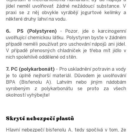
jídel neměl uvolňovat žádné nežádoucí substance. V
praxi se z něj obvykle vyrábějí jogurtové kelímky a
některé druhy lahví na vodu.
6. PS (Polystyren)
- Pozor, jde o karcinogenní
uvolňující chemickou látku. Polystyren byste v žádném
případě neměli používat pro uschování nápojů ani jídel.
V případě přenosných chladniček je třeba mít jídlo v
nich spolehlivě oddělené od stěn.
7. PC (polykarbonát)
- Pro uskladnění potravin a vody
je to úplně nejhorší materiál. Důvodem je uvolňování
BPA (Bisfenolu A). Lahvím nebo jiným nádobám
vyrobeným z polykarbonátu se proto za všech
okolností vyhýbejte!
Skryté nebezpečí plastů
Hlavní nebezpečí bisfenolu A, tedy spočívá v tom, že