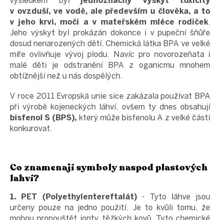
výsledkem byl
jednoznačný výskyt toxicity
v ovzduší, ve vodě, ale především u člověka, a to
v jeho krvi, moči a v mateřském mléce rodiček
.
Jeho výskyt byl prokázán dokonce i v pupeční šňůře
dosud nenarozených dětí. Chemická látka BPA ve velké
míře ovlivňuje vývoj plodu. Navíc pro novorozeňata i
malé děti je odstranění BPA z oganicmu mnohem
obtížnější než u nás dospělých.
V roce 2011 Evropská unie sice zakázala používat BPA
při výrobě kojeneckých láhví, ovšem ty dnes obsahují
bisfenol S (BPS),
který může bisfenolu A z velké části
konkurovat.
Co znamenají symboly naspod plastových
lahví?
1. PET (Polyethylentereftalát)
- Tyto láhve jsou
určeny pouze na jedno použití. Je to kvůli tomu, že
mohou propouštět ionty těžkých kovů. Tyto chemické