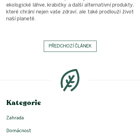
ekologické láhve, krabičky a další alternativní produkty,
které chrání nejen vaše zdraví, ale také prodlouží život
naší planetě.
PŘEDCHOZÍ ČLÁNEK
Z
á
p
a
t
í
Kategorie
Zahrada
Domácnost