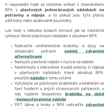
V neposlední řadě se můžeme setkat s chemikáliemi
BPA v
plastových jednorázových nádobách na
potraviny a nápoje
, a to pokud jsou tyto plasty
zahřívány nebo opakovaně používány.
Lze tedy v několika bodech shrnout jak se částečně
vyhnout těmto plastovým nádobám s obsahem BPA:
Nahraďte umělohmotné krabičky a dózy na
skladování potravin
našimi zdravými
alternativami
Nemyjte plastové nádobí v myčce na nádobí
Neohřívejte v mikrovlnné troubě pokrmy či nápoje
v plastových nádobách, které obsahují BPA,
použijte
nádoby
k tomu určené
Vyhýbejte se plastovým krabičkám a kelímkům ve
fast foodech a jiných stravovacích zařízeních, u
nás najdete bezpečnou
krabičku na oběd
i
kompostovatelné nádobí
PET láhve a hrnky s BPA nahraďte
zdravými