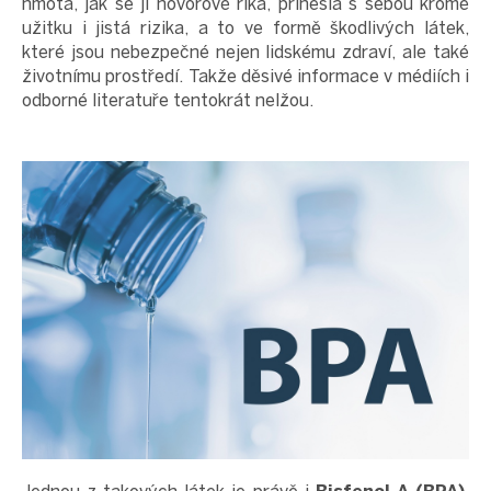
hmota, jak se jí hovorově říká, přinesla s sebou kromě
užitku i jistá rizika, a to ve formě škodlivých látek,
které jsou nebezpečné nejen lidskému zdraví, ale také
životnímu prostředí. Takže děsivé informace v médiích i
odborné literatuře tentokrát nelžou.