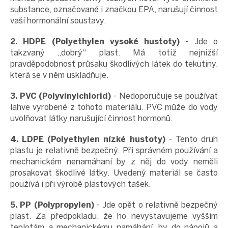
substance, označované i značkou EPA, narušují činnost
vaší hormonální soustavy.
2. HDPE (Polyethylen vysoké hustoty)
- Jde o
takzvaný „dobrý“ plast. Má totiž nejnižší
pravděpodobnost průsaku škodlivých látek do tekutiny,
která se v něm uskladňuje.
3. PVC (Polyvinylchlorid)
- Nedoporučuje se používat
lahve vyrobené z tohoto materiálu. PVC může do vody
uvolňovat látky narušující činnost hormonů.
4. LDPE (Polyethylen nízké hustoty)
- Tento druh
plastu je relativně bezpečný. Při správném používání a
mechanickém nenamáhaní by z něj do vody neměli
prosakovat škodlivé látky. Uvedený materiál se často
používá i při výrobě plastových tašek.
5. PP (Polypropylen)
- Jde opět o relativně bezpečný
plast. Za předpokladu, že ho nevystavujeme vyšším
teplotám a mechanickému namáhání, by do nápojů a