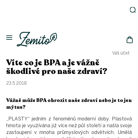
Přejít
na
obsah
Zahrada
Eko
domácnost
NÁK
Drogerie
Váš účet
KOŠ
Kosmetika
Víte co je BPA a je vážně
Eko
škodlivé pro naše zdraví?
láhve
Akce
23.5.2018
Zachraň
a ušetři
Vážně může BPA ohrozit naše zdraví nebo je to jen
Novinky
mýtus?
Vánoce
„PLASTY“ jedním z fenoménů moderní doby. Plastová
Přihlášení
hmota je využívána již více než půl století a našla svoje
zastoupení v mnoha průmyslových odvětvích. Umělá